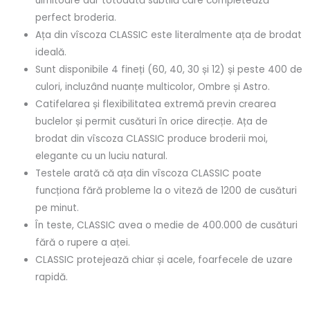
uimitoare dar totodată subtilă care completează
perfect broderia.
Ața din vîscoza CLASSIC este literalmente ața de brodat
ideală.
Sunt disponibile 4 fineți (60, 40, 30 și 12) și peste 400 de
culori, incluzând nuanțe multicolor, Ombre și Astro.
Catifelarea și flexibilitatea extremă previn crearea
buclelor și permit cusături în orice direcție. Ața de
brodat din vîscoza CLASSIC produce broderii moi,
elegante cu un luciu natural.
Testele arată că ața din vîscoza CLASSIC poate
funcționa fără probleme la o viteză de 1200 de cusături
pe minut.
În teste, CLASSIC avea o medie de 400.000 de cusături
fără o rupere a aței.
CLASSIC protejează chiar și acele, foarfecele de uzare
rapidă.