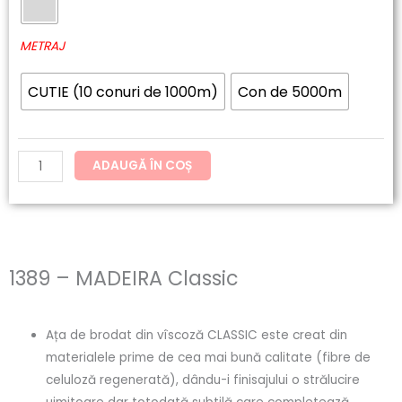
60.20lei
MADEIRA
până
Classic
METRAJ
la
CUTIE (10 conuri de 1000m)
Con de 5000m
121.54lei
ADAUGĂ ÎN COȘ
1389 – MADEIRA Classic
Ața de brodat din vîscoză CLASSIC este creat din
materialele prime de cea mai bună calitate (fibre de
celuloză regenerată), dându-i finisajului o strălucire