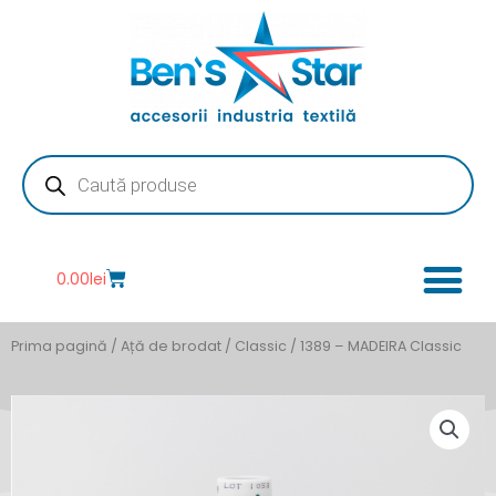
Skip
to
content
Products
search
Cart
0.00
lei
Prima pagină
/
Ață de brodat
/
Classic
/ 1389 – MADEIRA Classic