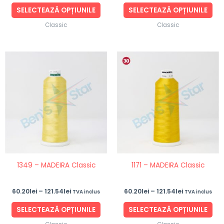
produsului.
pro
SELECTEAZĂ OPȚIUNILE
SELECTEAZĂ OPȚIUNILE
Classic
Classic
Interval
Interval
Acest
Ace
de
de
produs
pro
prețuri:
prețuri:
60.20lei
60.20lei
are
are
până
până
mai
ma
la
la
121.54lei
121.54lei
multe
mul
variații.
vari
Opțiunile
Opț
pot
po
fi
fi
1349 – MADEIRA Classic
1171 – MADEIRA Classic
alese
ale
în
în
60.20
lei
–
121.54
lei
60.20
lei
–
121.54
lei
TVA inclus
TVA inclus
pagina
pag
produsului.
pro
SELECTEAZĂ OPȚIUNILE
SELECTEAZĂ OPȚIUNILE