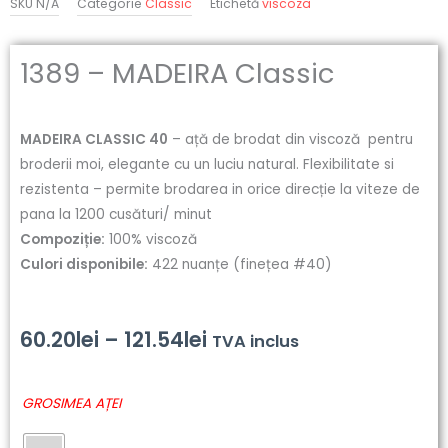
SKU
N/A
Categorie
Classic
Etichetă
viscoza
1389 – MADEIRA Classic
MADEIRA CLASSIC 40
– ață de brodat din viscoză pentru
broderii moi, elegante cu un luciu natural. Flexibilitate si
rezistenta – permite brodarea in orice direcție la viteze de
pana la 1200 cusături/ minut
Compoziție:
100% viscoză
Culori disponibile:
422 nuanțe (finețea #40)
Interval
60.20
lei
–
121.54
lei
TVA inclus
de
Cantitate
GROSIMEA AȚEI
prețuri:
1389
-