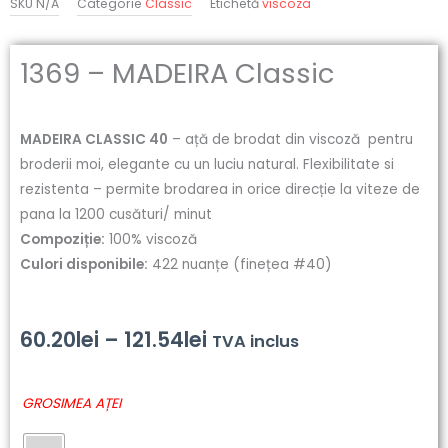
SKU
N/A
Categorie
Classic
Etichetă
viscoza
1369 – MADEIRA Classic
MADEIRA CLASSIC 40
– ață de brodat din viscoză pentru
broderii moi, elegante cu un luciu natural. Flexibilitate si
rezistenta – permite brodarea in orice direcție la viteze de
pana la 1200 cusături/ minut
Compoziție:
100% viscoză
Culori disponibile:
422 nuanțe (finețea #40)
Interval
60.20
lei
–
121.54
lei
TVA inclus
de
Cantitate
GROSIMEA AȚEI
prețuri:
1369
-