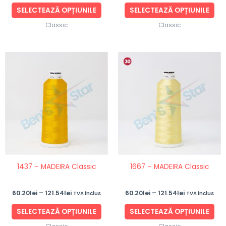
produsului.
pro
SELECTEAZĂ OPȚIUNILE
SELECTEAZĂ OPȚIUNILE
Classic
Classic
Interval
Interval
Acest
Ace
de
de
produs
pro
prețuri:
prețuri:
60.20lei
60.20lei
are
are
până
până
mai
ma
la
la
121.54lei
121.54lei
multe
mul
variații.
vari
Opțiunile
Opț
pot
po
fi
fi
1437 – MADEIRA Classic
1667 – MADEIRA Classic
alese
ale
în
în
60.20
lei
–
121.54
lei
60.20
lei
–
121.54
lei
TVA inclus
TVA inclus
pagina
pag
produsului.
pro
SELECTEAZĂ OPȚIUNILE
SELECTEAZĂ OPȚIUNILE