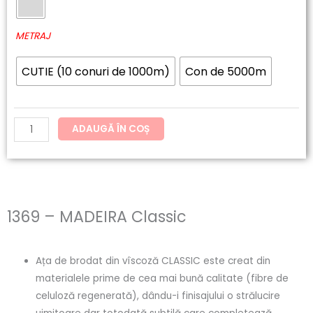
60.20lei
MADEIRA
până
Classic
METRAJ
la
CUTIE (10 conuri de 1000m)
Con de 5000m
121.54lei
ADAUGĂ ÎN COȘ
1369 – MADEIRA Classic
Ața de brodat din vîscoză CLASSIC este creat din
materialele prime de cea mai bună calitate (fibre de
celuloză regenerată), dându-i finisajului o strălucire