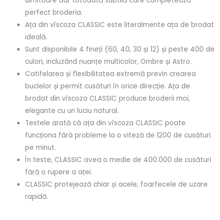
uimitoare dar totodată subtilă care completează
perfect broderia.
Ața din vîscoza CLASSIC este literalmente ața de brodat
ideală.
Sunt disponibile 4 fineți (60, 40, 30 și 12) și peste 400 de
culori, incluzând nuanțe multicolor, Ombre și Astro.
Catifelarea și flexibilitatea extremă previn crearea
buclelor și permit cusături în orice direcție. Ața de
brodat din vîscoza CLASSIC produce broderii moi,
elegante cu un luciu natural.
Testele arată că ața din vîscoza CLASSIC poate
funcționa fără probleme la o viteză de 1200 de cusături
pe minut.
În teste, CLASSIC avea o medie de 400.000 de cusături
fără o rupere a aței.
CLASSIC protejează chiar și acele, foarfecele de uzare
rapidă.