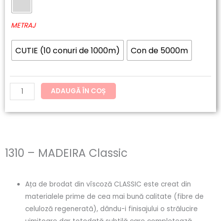
60.20lei
MADEIRA
până
Classic
METRAJ
la
CUTIE (10 conuri de 1000m)
Con de 5000m
121.54lei
ADAUGĂ ÎN COȘ
1310 – MADEIRA Classic
Ața de brodat din vîscoză CLASSIC este creat din
materialele prime de cea mai bună calitate (fibre de
celuloză regenerată), dându-i finisajului o strălucire