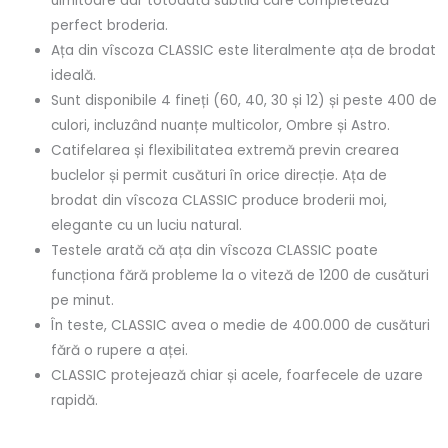
uimitoare dar totodată subtilă care completează
perfect broderia.
Ața din vîscoza CLASSIC este literalmente ața de brodat
ideală.
Sunt disponibile 4 fineți (60, 40, 30 și 12) și peste 400 de
culori, incluzând nuanțe multicolor, Ombre și Astro.
Catifelarea și flexibilitatea extremă previn crearea
buclelor și permit cusături în orice direcție. Ața de
brodat din vîscoza CLASSIC produce broderii moi,
elegante cu un luciu natural.
Testele arată că ața din vîscoza CLASSIC poate
funcționa fără probleme la o viteză de 1200 de cusături
pe minut.
În teste, CLASSIC avea o medie de 400.000 de cusături
fără o rupere a aței.
CLASSIC protejează chiar și acele, foarfecele de uzare
rapidă.