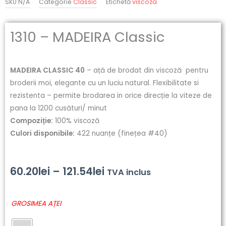
SKU
N/A
Categorie
Classic
Etichetă
viscoza
1310 – MADEIRA Classic
MADEIRA CLASSIC 40
– ață de brodat din viscoză pentru
broderii moi, elegante cu un luciu natural. Flexibilitate si
rezistenta – permite brodarea in orice direcție la viteze de
pana la 1200 cusături/ minut
Compoziție:
100% viscoză
Culori disponibile:
422 nuanțe (finețea #40)
Interval
60.20
lei
–
121.54
lei
TVA inclus
de
Cantitate
GROSIMEA AȚEI
prețuri:
1310
-