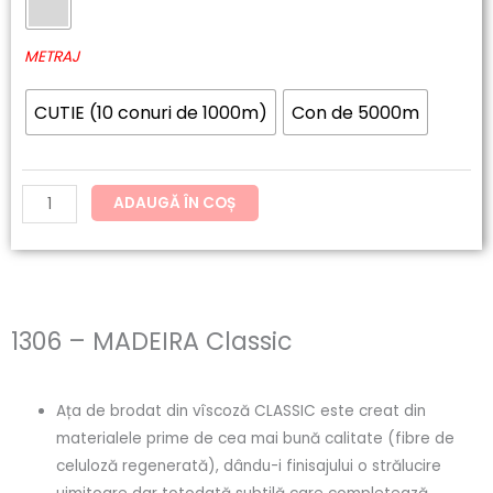
60.20lei
MADEIRA
până
Classic
METRAJ
la
CUTIE (10 conuri de 1000m)
Con de 5000m
121.54lei
ADAUGĂ ÎN COȘ
1306 – MADEIRA Classic
Ața de brodat din vîscoză CLASSIC este creat din
materialele prime de cea mai bună calitate (fibre de
celuloză regenerată), dându-i finisajului o strălucire