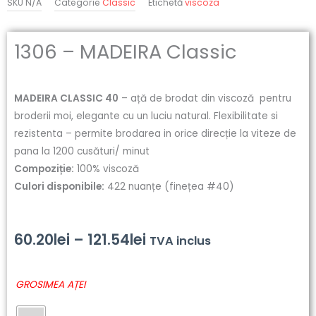
SKU
N/A
Categorie
Classic
Etichetă
viscoza
1306 – MADEIRA Classic
MADEIRA CLASSIC 40
– ață de brodat din viscoză pentru
broderii moi, elegante cu un luciu natural. Flexibilitate si
rezistenta – permite brodarea in orice direcție la viteze de
pana la 1200 cusături/ minut
Compoziție:
100% viscoză
Culori disponibile:
422 nuanțe (finețea #40)
Interval
60.20
lei
–
121.54
lei
TVA inclus
de
Cantitate
GROSIMEA AȚEI
prețuri:
1306
-