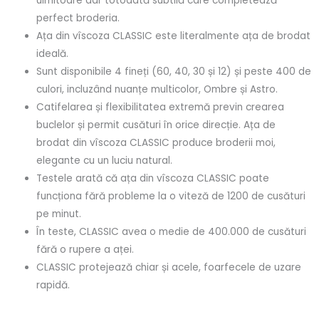
uimitoare dar totodată subtilă care completează
perfect broderia.
Ața din vîscoza CLASSIC este literalmente ața de brodat
ideală.
Sunt disponibile 4 fineți (60, 40, 30 și 12) și peste 400 de
culori, incluzând nuanțe multicolor, Ombre și Astro.
Catifelarea și flexibilitatea extremă previn crearea
buclelor și permit cusături în orice direcție. Ața de
brodat din vîscoza CLASSIC produce broderii moi,
elegante cu un luciu natural.
Testele arată că ața din vîscoza CLASSIC poate
funcționa fără probleme la o viteză de 1200 de cusături
pe minut.
În teste, CLASSIC avea o medie de 400.000 de cusături
fără o rupere a aței.
CLASSIC protejează chiar și acele, foarfecele de uzare
rapidă.