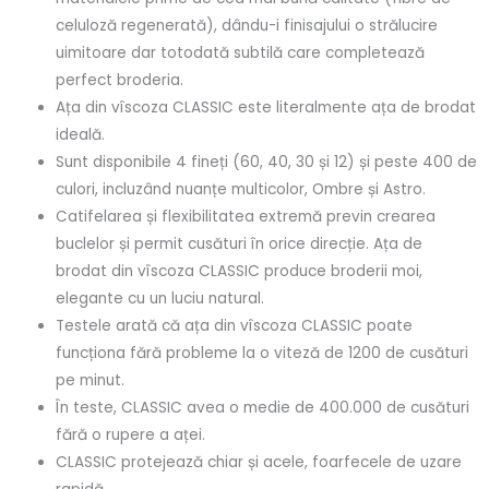
celuloză regenerată), dându-i finisajului o strălucire
uimitoare dar totodată subtilă care completează
perfect broderia.
Ața din vîscoza CLASSIC este literalmente ața de brodat
ideală.
Sunt disponibile 4 fineți (60, 40, 30 și 12) și peste 400 de
culori, incluzând nuanțe multicolor, Ombre și Astro.
Catifelarea și flexibilitatea extremă previn crearea
buclelor și permit cusături în orice direcție. Ața de
brodat din vîscoza CLASSIC produce broderii moi,
elegante cu un luciu natural.
Testele arată că ața din vîscoza CLASSIC poate
funcționa fără probleme la o viteză de 1200 de cusături
pe minut.
În teste, CLASSIC avea o medie de 400.000 de cusături
fără o rupere a aței.
CLASSIC protejează chiar și acele, foarfecele de uzare