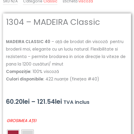
SKU
N/A
Categorie
Classic
Etichetă
viscoza
1304 – MADEIRA Classic
MADEIRA CLASSIC 40
– ață de brodat din viscoză pentru
broderii moi, elegante cu un luciu natural. Flexibilitate si
rezistenta – permite brodarea in orice direcție la viteze de
pana la 1200 cusături/ minut
Compoziție:
100% viscoză
Culori disponibile:
422 nuanțe (finețea #40)
Interval
60.20
lei
–
121.54
lei
TVA inclus
de
Cantitate
GROSIMEA AȚEI
prețuri:
1304
-