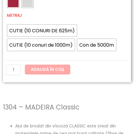
60.20lei
MADEIRA
până
Classic
METRAJ
la
CUTIE (10 CONURI DE 625m)
121.54lei
CUTIE (10 conuri de 1000m)
Con de 5000m
ADAUGĂ ÎN COȘ
1304 – MADEIRA Classic
Ața de brodat din vîscoză CLASSIC este creat din
materialele prime de cea mai bună calitate (fibre de