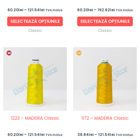
în
în
60.20
lei
–
121.54
lei
60.20
lei
–
192.62
lei
TVA inclus
TVA inclus
pagina
pag
produsului.
pro
SELECTEAZĂ OPȚIUNILE
SELECTEAZĂ OPȚIUNILE
Classic
Classic
Interval
Interval
Acest
Ace
de
de
produs
pro
prețuri:
prețuri:
60.20lei
38.84lei
are
are
până
până
mai
ma
la
la
121.54lei
121.54lei
multe
mul
variații.
vari
Opțiunile
Opț
pot
po
fi
fi
1223 – MADEIRA Classic
1172 – MADEIRA Classic
alese
ale
în
în
60.20
lei
–
121.54
lei
38.84
lei
–
121.54
lei
TVA inclus
TVA inclus
pagina
pag