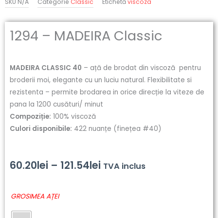
SKU
N/A
Categorie
Classic
Etichetă
viscoza
1294 – MADEIRA Classic
MADEIRA CLASSIC 40
– ață de brodat din viscoză pentru
broderii moi, elegante cu un luciu natural. Flexibilitate si
rezistenta – permite brodarea in orice direcție la viteze de
pana la 1200 cusături/ minut
Compoziție:
100% viscoză
Culori disponibile:
422 nuanțe (finețea #40)
Interval
60.20
lei
–
121.54
lei
TVA inclus
de
Cantitate
GROSIMEA AȚEI
prețuri:
1294
-