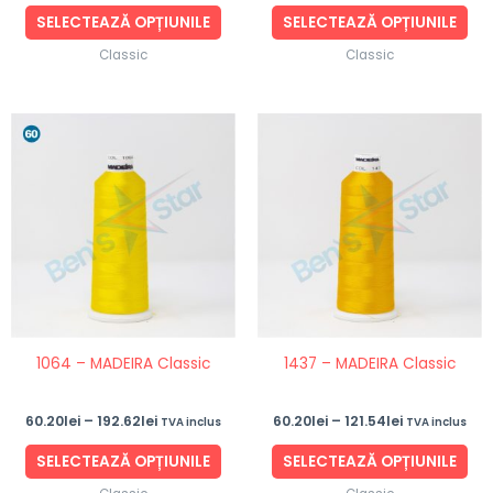
produsului.
pro
SELECTEAZĂ OPȚIUNILE
SELECTEAZĂ OPȚIUNILE
Classic
Classic
Interval
Interval
Acest
Ace
de
de
produs
pro
prețuri:
prețuri:
60.20lei
60.20lei
are
are
până
până
mai
ma
la
la
192.62lei
121.54lei
multe
mul
variații.
vari
Opțiunile
Opț
pot
po
fi
fi
1064 – MADEIRA Classic
1437 – MADEIRA Classic
alese
ale
în
în
60.20
lei
–
192.62
lei
60.20
lei
–
121.54
lei
TVA inclus
TVA inclus
pagina
pag
produsului.
pro
SELECTEAZĂ OPȚIUNILE
SELECTEAZĂ OPȚIUNILE