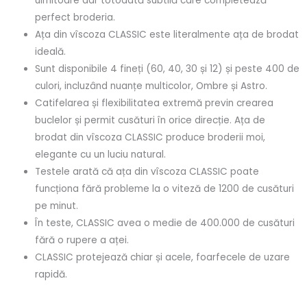
uimitoare dar totodată subtilă care completează
perfect broderia.
Ața din vîscoza CLASSIC este literalmente ața de brodat
ideală.
Sunt disponibile 4 fineți (60, 40, 30 și 12) și peste 400 de
culori, incluzând nuanțe multicolor, Ombre și Astro.
Catifelarea și flexibilitatea extremă previn crearea
buclelor și permit cusături în orice direcție. Ața de
brodat din vîscoza CLASSIC produce broderii moi,
elegante cu un luciu natural.
Testele arată că ața din vîscoza CLASSIC poate
funcționa fără probleme la o viteză de 1200 de cusături
pe minut.
În teste, CLASSIC avea o medie de 400.000 de cusături
fără o rupere a aței.
CLASSIC protejează chiar și acele, foarfecele de uzare
rapidă.