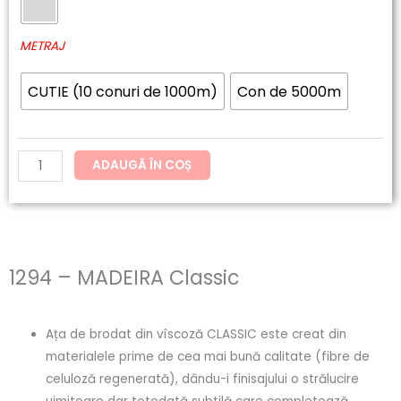
60.20lei
MADEIRA
până
Classic
METRAJ
la
CUTIE (10 conuri de 1000m)
Con de 5000m
121.54lei
ADAUGĂ ÎN COȘ
1294 – MADEIRA Classic
Ața de brodat din vîscoză CLASSIC este creat din
materialele prime de cea mai bună calitate (fibre de
celuloză regenerată), dându-i finisajului o strălucire