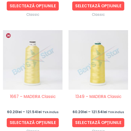
produsului.
pro
SELECTEAZĂ OPȚIUNILE
SELECTEAZĂ OPȚIUNILE
Classic
Classic
Interval
Interval
Acest
Ace
de
de
produs
pro
prețuri:
prețuri:
60.20lei
60.20lei
are
are
până
până
mai
ma
la
la
121.54lei
121.54lei
multe
mul
variații.
vari
Opțiunile
Opț
pot
po
fi
fi
1667 – MADEIRA Classic
1349 – MADEIRA Classic
alese
ale
în
în
60.20
lei
–
121.54
lei
60.20
lei
–
121.54
lei
TVA inclus
TVA inclus
pagina
pag
produsului.
pro
SELECTEAZĂ OPȚIUNILE
SELECTEAZĂ OPȚIUNILE