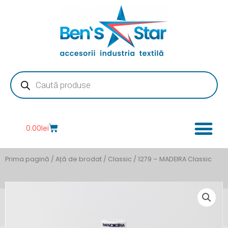
Skip
to
content
Products
search
Cart
0.00
lei
Prima pagină
/
Ață de brodat
/
Classic
/ 1279 – MADEIRA Classic