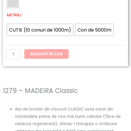
60.20lei
MADEIRA
până
Classic
METRAJ
la
CUTIE (10 conuri de 1000m)
Con de 5000m
121.54lei
ADAUGĂ ÎN COȘ
1279 – MADEIRA Classic
Ața de brodat din vîscoză CLASSIC este creat din
materialele prime de cea mai bună calitate (fibre de
celuloză regenerată), dându-i finisajului o strălucire