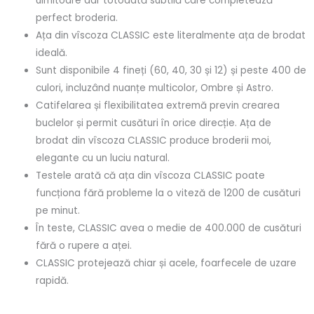
uimitoare dar totodată subtilă care completează
perfect broderia.
Ața din vîscoza CLASSIC este literalmente ața de brodat
ideală.
Sunt disponibile 4 fineți (60, 40, 30 și 12) și peste 400 de
culori, incluzând nuanțe multicolor, Ombre și Astro.
Catifelarea și flexibilitatea extremă previn crearea
buclelor și permit cusături în orice direcție. Ața de
brodat din vîscoza CLASSIC produce broderii moi,
elegante cu un luciu natural.
Testele arată că ața din vîscoza CLASSIC poate
funcționa fără probleme la o viteză de 1200 de cusături
pe minut.
În teste, CLASSIC avea o medie de 400.000 de cusături
fără o rupere a aței.
CLASSIC protejează chiar și acele, foarfecele de uzare
rapidă.