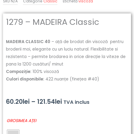
SKU
N/A
Categorie
Classic
Etichetă
viscoza
1279 – MADEIRA Classic
MADEIRA CLASSIC 40
– ață de brodat din viscoză pentru
broderii moi, elegante cu un luciu natural. Flexibilitate si
rezistenta – permite brodarea in orice direcție la viteze de
pana la 1200 cusături/ minut
Compoziție:
100% viscoză
Culori disponibile:
422 nuanțe (finețea #40)
Interval
60.20
lei
–
121.54
lei
TVA inclus
de
Cantitate
GROSIMEA AȚEI
prețuri:
1279
-