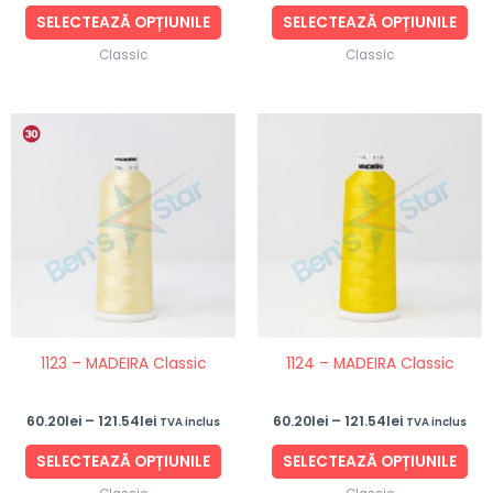
produsului.
pro
SELECTEAZĂ OPȚIUNILE
SELECTEAZĂ OPȚIUNILE
Classic
Classic
Interval
Interval
Acest
Ace
de
de
produs
pro
prețuri:
prețuri:
60.20lei
60.20lei
are
are
până
până
mai
ma
la
la
121.54lei
121.54lei
multe
mul
variații.
vari
Opțiunile
Opț
pot
po
fi
fi
1123 – MADEIRA Classic
1124 – MADEIRA Classic
alese
ale
în
în
60.20
lei
–
121.54
lei
60.20
lei
–
121.54
lei
TVA inclus
TVA inclus
pagina
pag
produsului.
pro
SELECTEAZĂ OPȚIUNILE
SELECTEAZĂ OPȚIUNILE