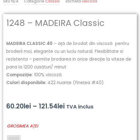
SKU
N/A
Categorie
Classic
Etichetă
viscoza
1248 – MADEIRA Classic
MADEIRA CLASSIC 40
– ață de brodat din viscoză pentru
broderii moi, elegante cu un luciu natural. Flexibilitate si
rezistenta – permite brodarea in orice direcție la viteze de
pana la 1200 cusături/ minut
Compoziție:
100% viscoză
Culori disponibile:
422 nuanțe (finețea #40)
Interval
60.20
lei
–
121.54
lei
TVA inclus
de
Cantitate
GROSIMEA AȚEI
prețuri:
1248
-