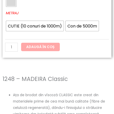
60.20lei
MADEIRA
până
Classic
METRAJ
la
CUTIE (10 conuri de 1000m)
Con de 5000m
121.54lei
ADAUGĂ ÎN COȘ
1248 – MADEIRA Classic
Ața de brodat din vîscoză CLASSIC este creat din
materialele prime de cea mai bună calitate (fibre de
celuloză regenerată), dându-i finisajului o strălucire