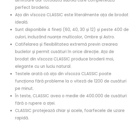
uimitoare dar totodată subtilă care completează
perfect broderia.
Ața din vîscoza CLASSIC este literalmente ața de brodat
ideală.
Sunt disponibile 4 fineți (60, 40, 30 și 12) și peste 400 de
culori, incluzând nuanțe multicolor, Ombre și Astro.
Catifelarea și flexibilitatea extremă previn crearea
buclelor și permit cusături în orice direcție. Ața de
brodat din vîscoza CLASSIC produce broderii moi,
elegante cu un luciu natural.
Testele arată că ața din vîscoza CLASSIC poate
funcționa fără probleme la o viteză de 1200 de cusături
pe minut.
În teste, CLASSIC avea o medie de 400.000 de cusături
fără o rupere a aței.
CLASSIC protejează chiar și acele, foarfecele de uzare
rapidă.