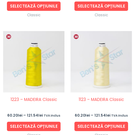
produsului.
pro
SELECTEAZĂ OPȚIUNILE
SELECTEAZĂ OPȚIUNILE
Classic
Classic
Interval
Interval
Acest
Ace
de
de
produs
pro
prețuri:
prețuri:
60.20lei
60.20lei
are
are
până
până
mai
ma
la
la
121.54lei
121.54lei
multe
mul
variații.
vari
Opțiunile
Opț
pot
po
fi
fi
1223 – MADEIRA Classic
1123 – MADEIRA Classic
alese
ale
în
în
60.20
lei
–
121.54
lei
60.20
lei
–
121.54
lei
TVA inclus
TVA inclus
pagina
pag
produsului.
pro
SELECTEAZĂ OPȚIUNILE
SELECTEAZĂ OPȚIUNILE