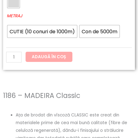
60.20lei
MADEIRA
până
Classic
METRAJ
la
CUTIE (10 conuri de 1000m)
Con de 5000m
121.54lei
ADAUGĂ ÎN COȘ
1186 – MADEIRA Classic
Ața de brodat din vîscoză CLASSIC este creat din
materialele prime de cea mai bună calitate (fibre de
celuloză regenerată), dându-i finisajului o strălucire