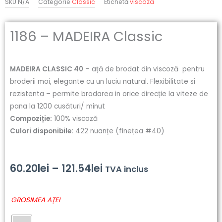
SKU
N/A
Categorie
Classic
Etichetă
viscoza
1186 – MADEIRA Classic
MADEIRA CLASSIC 40
– ață de brodat din viscoză pentru
broderii moi, elegante cu un luciu natural. Flexibilitate si
rezistenta – permite brodarea in orice direcție la viteze de
pana la 1200 cusături/ minut
Compoziție:
100% viscoză
Culori disponibile:
422 nuanțe (finețea #40)
Interval
60.20
lei
–
121.54
lei
TVA inclus
de
Cantitate
GROSIMEA AȚEI
prețuri:
1186
-