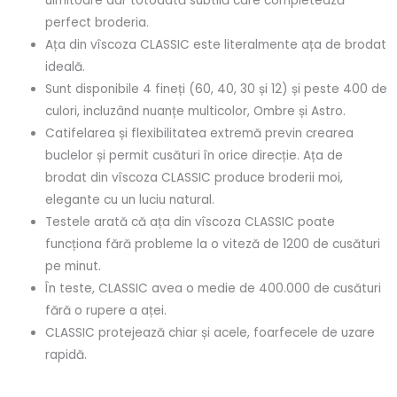
uimitoare dar totodată subtilă care completează
perfect broderia.
Ața din vîscoza CLASSIC este literalmente ața de brodat
ideală.
Sunt disponibile 4 fineți (60, 40, 30 și 12) și peste 400 de
culori, incluzând nuanțe multicolor, Ombre și Astro.
Catifelarea și flexibilitatea extremă previn crearea
buclelor și permit cusături în orice direcție. Ața de
brodat din vîscoza CLASSIC produce broderii moi,
elegante cu un luciu natural.
Testele arată că ața din vîscoza CLASSIC poate
funcționa fără probleme la o viteză de 1200 de cusături
pe minut.
În teste, CLASSIC avea o medie de 400.000 de cusături
fără o rupere a aței.
CLASSIC protejează chiar și acele, foarfecele de uzare
rapidă.