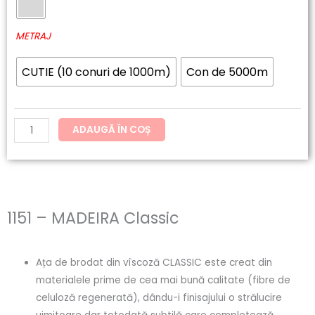
59.44lei
MADEIRA
până
Classic
METRAJ
la
CUTIE (10 conuri de 1000m)
Con de 5000m
121.54lei
ADAUGĂ ÎN COȘ
1151 – MADEIRA Classic
Ața de brodat din vîscoză CLASSIC este creat din
materialele prime de cea mai bună calitate (fibre de
celuloză regenerată), dându-i finisajului o strălucire