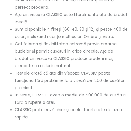
uimitoare dar totodată subtilă care completează
perfect broderia.
Ața din vîscoza CLASSIC este literalmente ața de brodat
ideală.
Sunt disponibile 4 fineți (60, 40, 30 și 12) și peste 400 de
culori, incluzând nuanțe multicolor, Ombre și Astro.
Catifelarea și flexibilitatea extremă previn crearea
buclelor și permit cusături în orice direcție. Ața de
brodat din vîscoza CLASSIC produce broderii moi,
elegante cu un luciu natural.
Testele arată că ața din vîscoza CLASSIC poate
funcționa fără probleme la o viteză de 1200 de cusături
pe minut.
În teste, CLASSIC avea o medie de 400.000 de cusături
fără o rupere a aței.
CLASSIC protejează chiar și acele, foarfecele de uzare
rapidă.