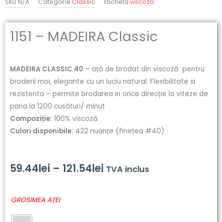
SKU
N/A
Categorie
Classic
Etichetă
viscoza
1151 – MADEIRA Classic
MADEIRA CLASSIC 40
– ață de brodat din viscoză pentru
broderii moi, elegante cu un luciu natural. Flexibilitate si
rezistenta – permite brodarea in orice direcție la viteze de
pana la 1200 cusături/ minut
Compoziție:
100% viscoză
Culori disponibile:
422 nuanțe (finețea #40)
Interval
59.44
lei
–
121.54
lei
TVA inclus
de
Cantitate
GROSIMEA AȚEI
prețuri:
1151
-