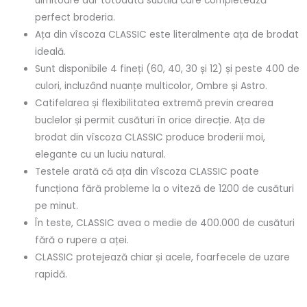
uimitoare dar totodată subtilă care completează
perfect broderia.
Ața din vîscoza CLASSIC este literalmente ața de brodat
ideală.
Sunt disponibile 4 fineți (60, 40, 30 și 12) și peste 400 de
culori, incluzând nuanțe multicolor, Ombre și Astro.
Catifelarea și flexibilitatea extremă previn crearea
buclelor și permit cusături în orice direcție. Ața de
brodat din vîscoza CLASSIC produce broderii moi,
elegante cu un luciu natural.
Testele arată că ața din vîscoza CLASSIC poate
funcționa fără probleme la o viteză de 1200 de cusături
pe minut.
În teste, CLASSIC avea o medie de 400.000 de cusături
fără o rupere a aței.
CLASSIC protejează chiar și acele, foarfecele de uzare
rapidă.