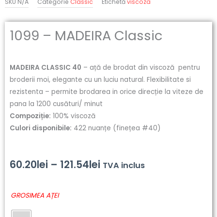
SKU
N/A
Categorie
Classic
Etichetă
viscoza
1099 – MADEIRA Classic
MADEIRA CLASSIC 40
– ață de brodat din viscoză pentru
broderii moi, elegante cu un luciu natural. Flexibilitate si
rezistenta – permite brodarea in orice direcție la viteze de
pana la 1200 cusături/ minut
Compoziție:
100% viscoză
Culori disponibile:
422 nuanțe (finețea #40)
Interval
60.20
lei
–
121.54
lei
TVA inclus
de
Cantitate
GROSIMEA AȚEI
prețuri:
1099
-