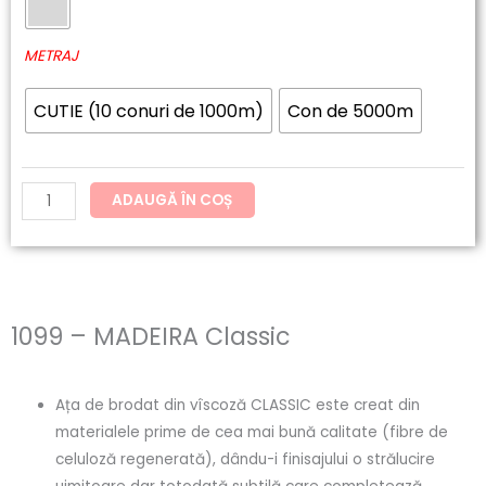
60.20lei
MADEIRA
până
Classic
METRAJ
la
CUTIE (10 conuri de 1000m)
Con de 5000m
121.54lei
ADAUGĂ ÎN COȘ
1099 – MADEIRA Classic
Ața de brodat din vîscoză CLASSIC este creat din
materialele prime de cea mai bună calitate (fibre de
celuloză regenerată), dându-i finisajului o strălucire