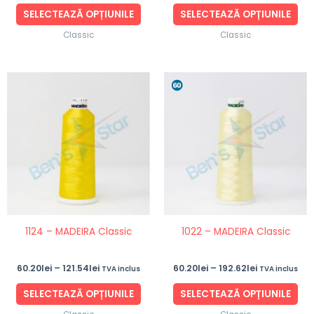
produsului.
pro
SELECTEAZĂ OPȚIUNILE
SELECTEAZĂ OPȚIUNILE
Classic
Classic
Interval
Interval
Acest
Ace
de
de
produs
pro
prețuri:
prețuri:
60.20lei
60.20lei
are
are
până
până
mai
ma
la
la
121.54lei
192.62lei
multe
mul
variații.
vari
Opțiunile
Opț
pot
po
fi
fi
1124 – MADEIRA Classic
1022 – MADEIRA Classic
alese
ale
în
în
60.20
lei
–
121.54
lei
60.20
lei
–
192.62
lei
TVA inclus
TVA inclus
pagina
pag
produsului.
pro
SELECTEAZĂ OPȚIUNILE
SELECTEAZĂ OPȚIUNILE