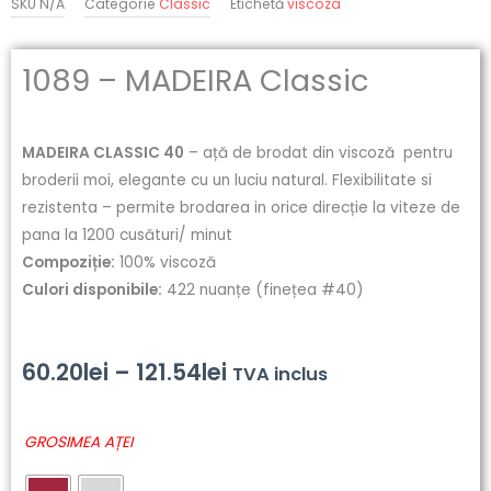
SKU
N/A
Categorie
Classic
Etichetă
viscoza
1089 – MADEIRA Classic
MADEIRA CLASSIC 40
– ață de brodat din viscoză pentru
broderii moi, elegante cu un luciu natural. Flexibilitate si
rezistenta – permite brodarea in orice direcție la viteze de
pana la 1200 cusături/ minut
Compoziție:
100% viscoză
Culori disponibile:
422 nuanțe (finețea #40)
Interval
60.20
lei
–
121.54
lei
TVA inclus
de
Cantitate
GROSIMEA AȚEI
prețuri:
1089
-