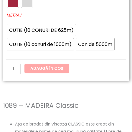
60.20lei
MADEIRA
până
Classic
METRAJ
la
CUTIE (10 CONURI DE 625m)
121.54lei
CUTIE (10 conuri de 1000m)
Con de 5000m
ADAUGĂ ÎN COȘ
1089 – MADEIRA Classic
Ața de brodat din vîscoză CLASSIC este creat din
materialele prime de cea mai bună calitate (fibre de