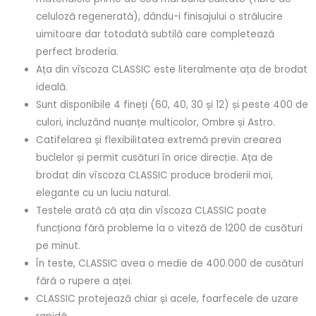
celuloză regenerată), dându-i finisajului o strălucire
uimitoare dar totodată subtilă care completează
perfect broderia.
Ața din vîscoza CLASSIC este literalmente ața de brodat
ideală.
Sunt disponibile 4 fineți (60, 40, 30 și 12) și peste 400 de
culori, incluzând nuanțe multicolor, Ombre și Astro.
Catifelarea și flexibilitatea extremă previn crearea
buclelor și permit cusături în orice direcție. Ața de
brodat din vîscoza CLASSIC produce broderii moi,
elegante cu un luciu natural.
Testele arată că ața din vîscoza CLASSIC poate
funcționa fără probleme la o viteză de 1200 de cusături
pe minut.
În teste, CLASSIC avea o medie de 400.000 de cusături
fără o rupere a aței.
CLASSIC protejează chiar și acele, foarfecele de uzare