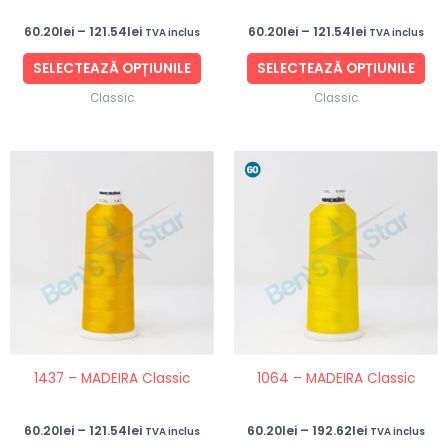
în
în
60.20
lei
–
121.54
lei
60.20
lei
–
121.54
lei
TVA inclus
TVA inclus
pagina
pag
produsului.
pro
SELECTEAZĂ OPȚIUNILE
SELECTEAZĂ OPȚIUNILE
Classic
Classic
Interval
Interval
Acest
Ace
de
de
produs
pro
prețuri:
prețuri:
60.20lei
60.20lei
are
are
până
până
mai
ma
la
la
121.54lei
192.62lei
multe
mul
variații.
vari
Opțiunile
Opț
pot
po
fi
fi
1437 – MADEIRA Classic
1064 – MADEIRA Classic
alese
ale
în
în
60.20
lei
–
121.54
lei
60.20
lei
–
192.62
lei
TVA inclus
TVA inclus
pagina
pag