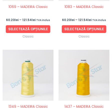
fi
fi
1069 – MADEIRA Classic
1083 – MADEIRA Classic
alese
ale
în
în
60.20
lei
–
121.54
lei
60.20
lei
–
121.54
lei
TVA inclus
TVA inclus
pagina
pag
produsului.
pro
SELECTEAZĂ OPȚIUNILE
SELECTEAZĂ OPȚIUNILE
Classic
Classic
Interval
Interval
Acest
Ace
de
de
produs
pro
prețuri:
prețuri:
60.20lei
60.20lei
are
are
până
până
mai
ma
la
la
121.54lei
121.54lei
multe
mul
variații.
vari
Opțiunile
Opț
pot
po
fi
fi
1349 – MADEIRA Classic
1437 – MADEIRA Classic
alese
ale