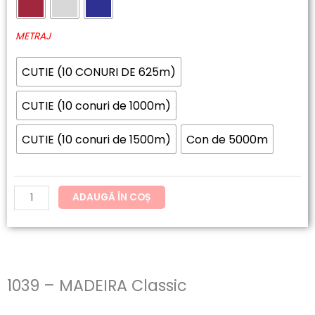
60.20lei
MADEIRA
până
Classic
METRAJ
la
CUTIE (10 CONURI DE 625m)
192.62lei
CUTIE (10 conuri de 1000m)
CUTIE (10 conuri de 1500m)
Con de 5000m
ADAUGĂ ÎN COȘ
1039 – MADEIRA Classic