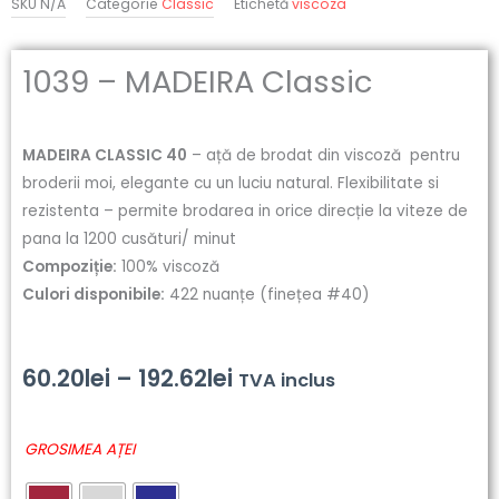
SKU
N/A
Categorie
Classic
Etichetă
viscoza
1039 – MADEIRA Classic
MADEIRA CLASSIC 40
– ață de brodat din viscoză pentru
broderii moi, elegante cu un luciu natural. Flexibilitate si
rezistenta – permite brodarea in orice direcție la viteze de
pana la 1200 cusături/ minut
Compoziție:
100% viscoză
Culori disponibile:
422 nuanțe (finețea #40)
Interval
60.20
lei
–
192.62
lei
TVA inclus
de
Cantitate
GROSIMEA AȚEI
prețuri:
1039
-