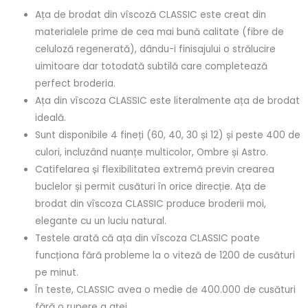
Ața de brodat din vîscoză CLASSIC este creat din
materialele prime de cea mai bună calitate (fibre de
celuloză regenerată), dându-i finisajului o strălucire
uimitoare dar totodată subtilă care completează
perfect broderia.
Ața din vîscoza CLASSIC este literalmente ața de brodat
ideală.
Sunt disponibile 4 fineți (60, 40, 30 și 12) și peste 400 de
culori, incluzând nuanțe multicolor, Ombre și Astro.
Catifelarea și flexibilitatea extremă previn crearea
buclelor și permit cusături în orice direcție. Ața de
brodat din vîscoza CLASSIC produce broderii moi,
elegante cu un luciu natural.
Testele arată că ața din vîscoza CLASSIC poate
funcționa fără probleme la o viteză de 1200 de cusături
pe minut.
În teste, CLASSIC avea o medie de 400.000 de cusături
fără o rupere a aței.