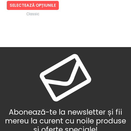
produsului.
SELECTEAZĂ OPȚIUNILE
Classic
Abonează-te la newsletter și fii
mereu la curent cu noile produse
și oferte speciale!