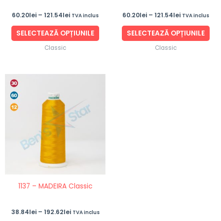
în
în
60.20
lei
–
121.54
lei
60.20
lei
–
121.54
lei
TVA inclus
TVA inclus
pagina
pag
produsului.
pro
SELECTEAZĂ OPȚIUNILE
SELECTEAZĂ OPȚIUNILE
Classic
Classic
Interval
Acest
de
produs
prețuri:
38.84lei
are
până
mai
la
192.62lei
multe
variații.
Opțiunile
pot
fi
1137 – MADEIRA Classic
alese
în
38.84
lei
–
192.62
lei
TVA inclus
pagina