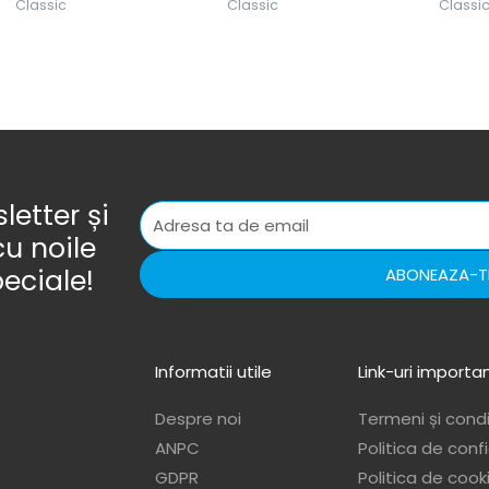
Classic
Classic
Classi
etter și
cu noile
peciale!
ABONEAZA-T
Informatii utile
Link-uri importa
Despre noi
Termeni și condiț
ANPC
Politica de conf
GDPR
Politica de cook