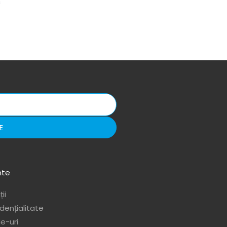
c
E
nte
ii
idențialitate
ie-uri