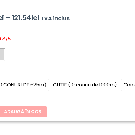
Interval
ei
–
121.54
lei
TVA inclus
de
 AȚEI
prețuri:
60.20lei
până
la
10 CONURI DE 625m)
CUTIE (10 conuri de 1000m)
Con
121.54lei
ADAUGĂ ÎN COȘ