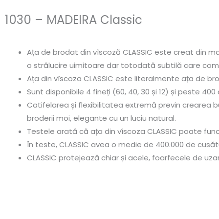
1030 – MADEIRA Classic
Ața de brodat din vîscoză CLASSIC este creat din mat
o strălucire uimitoare dar totodată subtilă care co
Ața din vîscoza CLASSIC este literalmente ața de bro
Sunt disponibile 4 fineți (60, 40, 30 și 12) și peste 40
Catifelarea și flexibilitatea extremă previn crearea b
broderii moi, elegante cu un luciu natural.
Testele arată că ața din vîscoza CLASSIC poate funcț
În teste, CLASSIC avea o medie de 400.000 de cusătur
CLASSIC protejează chiar și acele, foarfecele de uza