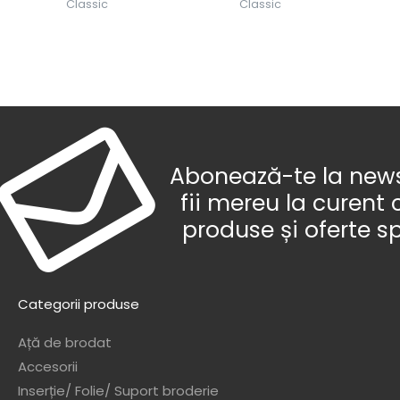
Classic
Classic
Abonează-te la newsl
fii mereu la curent 
produse și oferte s
Categorii produse
Ață de brodat
Accesorii
Inserție/ Folie/ Suport broderie