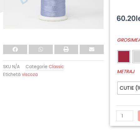
60.20
l
Cantitate
GROSIMEA
1030
-
MADEIRA
SKU
N/A
Categorie
Classic
Classic
METRAJ
Etichetă
viscoza
CUTIE (