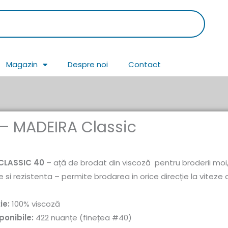
Magazin
Despre noi
Contact
 – MADEIRA Classic
CLASSIC 40
– ață de brodat din viscoză pentru broderii moi,
ate si rezistenta – permite brodarea in orice direcție la viteze
ie:
100% viscoză
ponibile:
422 nuanțe (finețea #40)