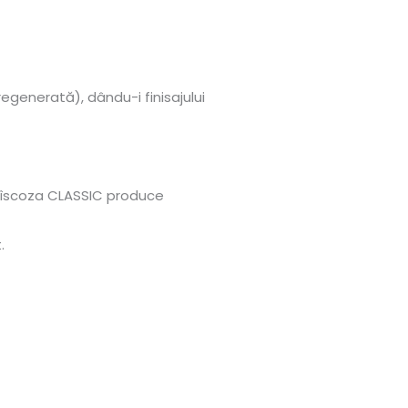
egenerată), dându-i finisajului
n vîscoza CLASSIC produce
.