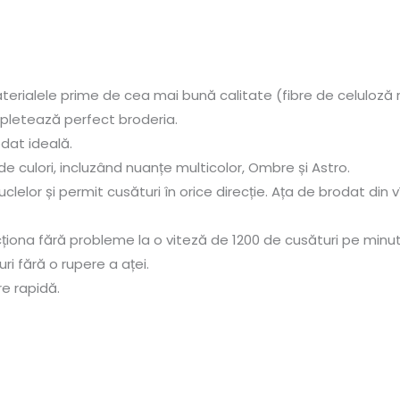
erialele prime de cea mai bună calitate (fibre de celuloză r
mpletează perfect broderia.
dat ideală.
0 de culori, incluzând nuanțe multicolor, Ombre și Astro.
uclelor și permit cusături în orice direcție. Ața de brodat di
iona fără probleme la o viteză de 1200 de cusături pe minut
i fără o rupere a aței.
re rapidă.