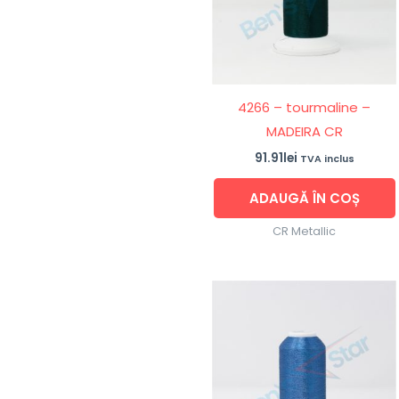
4266 – tourmaline –
MADEIRA CR
91.91
lei
TVA inclus
ADAUGĂ ÎN COȘ
CR Metallic