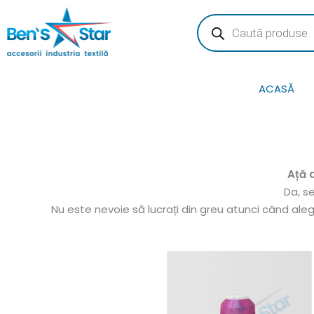
Skip
Products
search
to
content
ACASĂ
Ață 
Da, s
Nu este nevoie să lucrați din greu atunci când alege