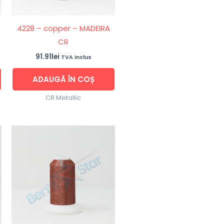
4228 – copper – MADEIRA
CR
91.91
lei
TVA inclus
ADAUGĂ ÎN COȘ
CR Metallic