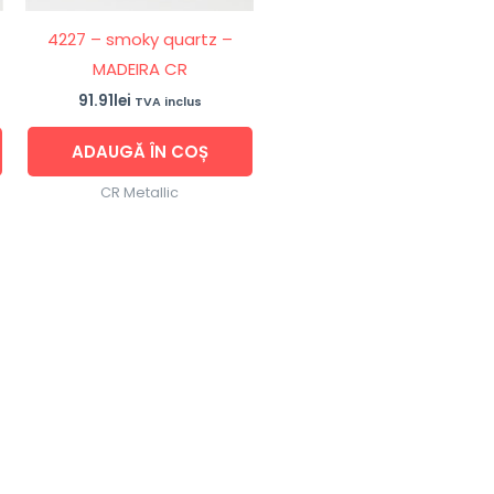
4227 – smoky quartz –
MADEIRA CR
91.91
lei
TVA inclus
ADAUGĂ ÎN COȘ
CR Metallic