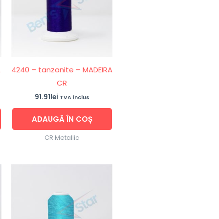
A
4240 – tanzanite – MADEIRA
CR
91.91
lei
TVA inclus
ADAUGĂ ÎN COȘ
CR Metallic