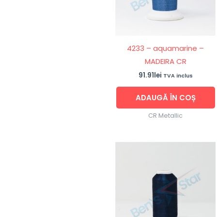
4233 – aquamarine –
MADEIRA CR
91.91
lei
TVA inclus
ADAUGĂ ÎN COȘ
CR Metallic