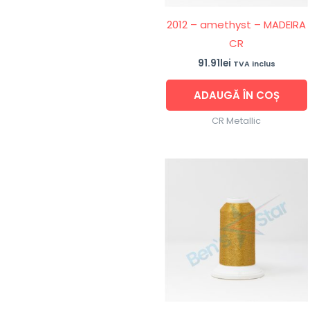
2012 – amethyst – MADEIRA
CR
91.91
lei
TVA inclus
ADAUGĂ ÎN COȘ
CR Metallic