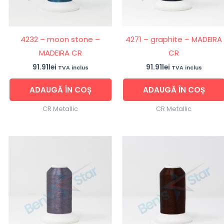
4232 – moon stone –
4271 – graphite – MADEIRA
MADEIRA CR
CR
91.91
lei
91.91
lei
TVA inclus
TVA inclus
ADAUGĂ ÎN COȘ
ADAUGĂ ÎN COȘ
CR Metallic
CR Metallic