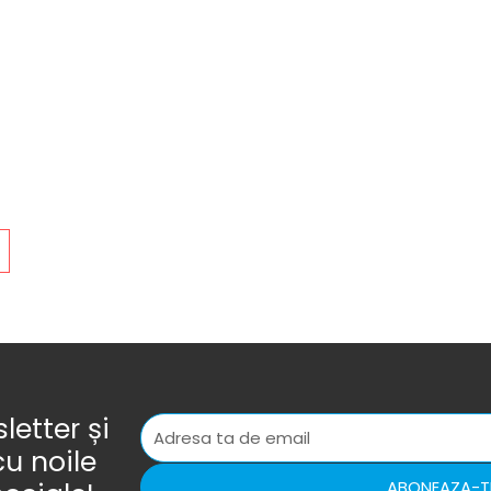
etter și
cu noile
ABONEAZA-T