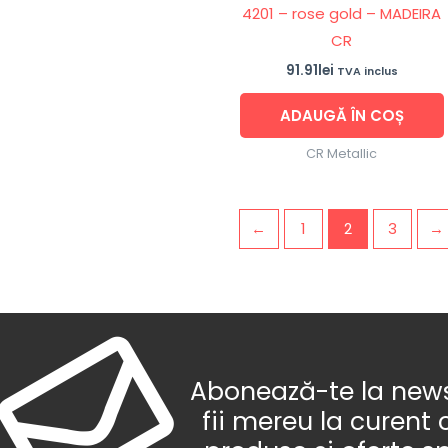
4201 – rose gold – MADEIRA
CR
91.91
lei
TVA inclus
ADAUGĂ ÎN COȘ
CR Metallic
←
1
2
3
→
Abonează-te la newsl
fii mereu la curent 