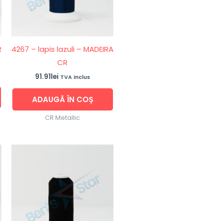
R
4267 – lapis lazuli – MADEIRA
CR
91.91
lei
TVA inclus
ADAUGĂ ÎN COȘ
CR Metallic