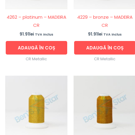
4262 – platinum – MADEIRA
4229 – bronze – MADEIRA
CR
CR
91.91
lei
91.91
lei
TVA inclus
TVA inclus
ADAUGĂ ÎN COȘ
ADAUGĂ ÎN COȘ
CR Metallic
CR Metallic