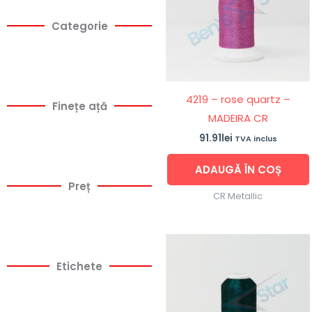
Categorie
4219 – rose quartz –
Finețe ață
MADEIRA CR
91.91
lei
TVA inclus
ADAUGĂ ÎN COȘ
Preț
CR Metallic
Etichete