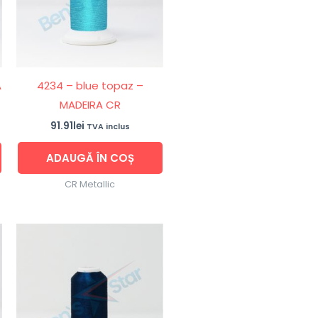
A
4234 – blue topaz –
MADEIRA CR
91.91
lei
TVA inclus
ADAUGĂ ÎN COȘ
CR Metallic