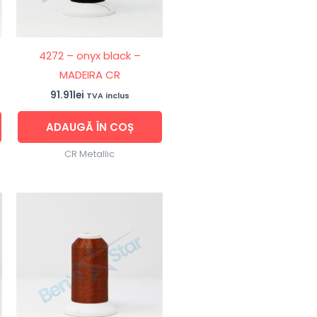
4272 – onyx black –
MADEIRA CR
91.91
lei
TVA inclus
ADAUGĂ ÎN COȘ
CR Metallic