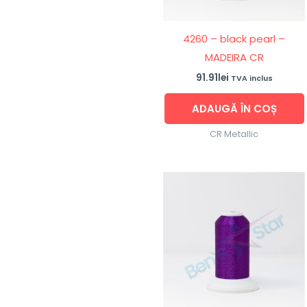
4260 – black pearl –
MADEIRA CR
91.91
lei
TVA inclus
ADAUGĂ ÎN COȘ
CR Metallic